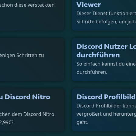
 schon diese versteckten
Viewer
Dieser Dienst funktionier
Schritte befolgen, um jed
Discord Nutzer L
wenigen Schritten zu
durchführen
So einfach kannst du eine
durchführen.
u Discord Nitro
Discord Profilbil
Discord Profilbilder kön
vergrößert und herunterg
schen dem Discord Nitro
geht.
2,99€?