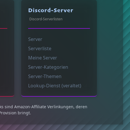
Discord-Server
Discord-Serverlisten
Server
Serverliste
Meine Server
Server-Kategorien
Server-Themen
Lookup-Dienst (veraltet)
nks sind Amazon-Affiliate Verlinkungen, deren
rovision bringt.