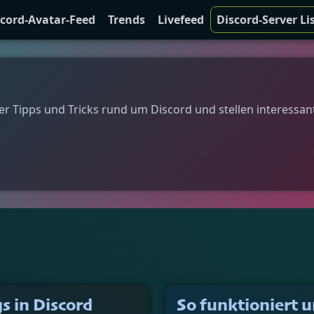
scord-Avatar-Feed
Trends
Livefeed
Discord-Server Li
ber Tipps und Tricks rund um Discord und stellen interessa
s in Discord
So funktioniert u