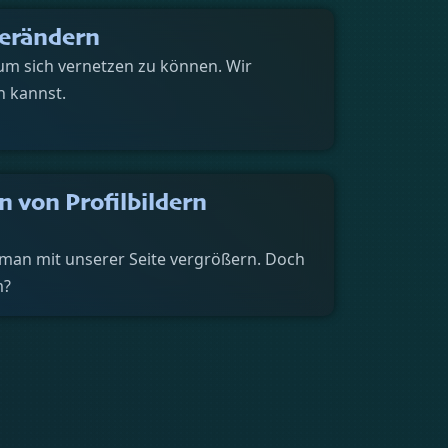
verändern
 um sich vernetzen zu können. Wir
n kannst.
n von Profilbildern
 man mit unserer Seite vergrößern. Doch
m?