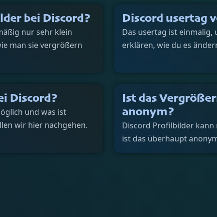
lder bei Discord?
Discord usertag 
mäßig nur sehr klein
Das usertag ist einmalig,
 wie man sie vergrößern
erklären, wie du es änder
ei Discord?
Ist das Vergrößer
möglich und was ist
anonym?
llen wir hier nachgehen.
Discord Profilbilder kann
ist das überhaupt anony