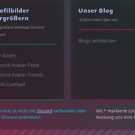
ofilbilder
Unser Blog
rgrößern
Erfahre mehr über uns
größere beliebige Discord-
tare
Blogs entdecken
P-Zoom
cord-Avatar-Feed
cord-Avatar-Trends
fil-Livefeed
rvice ist nicht mit
Discord
verbunden oder
Mit * markierte Li
 Discord unterstützt.
Nutzung uns eine P